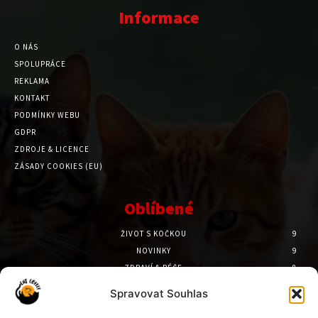
Informace
O NÁS
SPOLUPRÁCE
REKLAMA
KONTAKT
PODMÍNKY WEBU
GDPR
ZDROJE & LICENCE
ZÁSADY COOKIES (EU)
Oblíbené
ŽIVOT S KOČKOU
9
NOVINKY
9
ZDRAVÍ & PÉČE
8
PSYCHOLOGIE
7
Spravovat Souhlas
PŘÍBĚHY
6