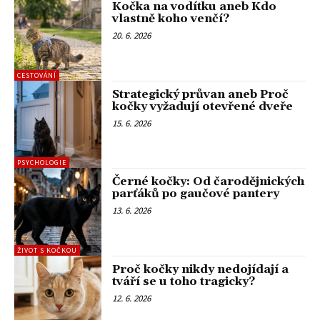
Kočka na vodítku aneb Kdo
vlastně koho venčí?
20. 6. 2026
CESTOVÁNÍ
Strategický průvan aneb Proč
kočky vyžadují otevřené dveře
15. 6. 2026
PSYCHOLOGIE
Černé kočky: Od čarodějnických
parťáků po gaučové pantery
13. 6. 2026
ŽIVOT S KOČKOU
Proč kočky nikdy nedojídají a
tváří se u toho tragicky?
12. 6. 2026