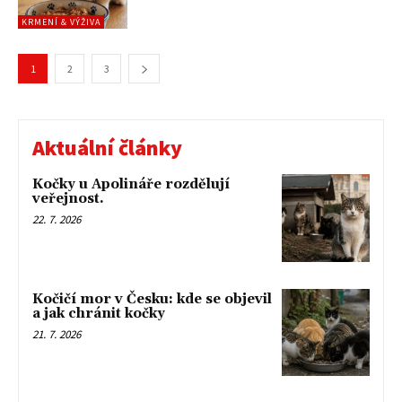
KRMENÍ & VÝŽIVA
1
2
3
Aktuální články
Kočky u Apolináře rozdělují
veřejnost.
22. 7. 2026
Kočičí mor v Česku: kde se objevil
a jak chránit kočky
21. 7. 2026