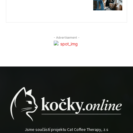
- Advertisement -
Jsme součástí projektu Cat Coffee Therapy, z.s