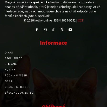
Magazín vzniká s respektem ke kočkám, důrazem na pohodu a
snahou přinášet obsah, který je nejen užitečný, ale i radostný. Ať už
hledáte radu, inspiraci, nebo si jen chcete na chvíli odpočinout u
čtení o kočkách, jste tu správně.
© 2026 kočky.online | ISSN 3029-9551 |
CCT
Informace
O NÁS
SPOLUPRÁCE
REKLAMA
KONTAKT
PODMÍNKY WEBU
GDPR
ZDROJE & LICENCE
ZÁSADY COOKIES (EU)
Oblíbené