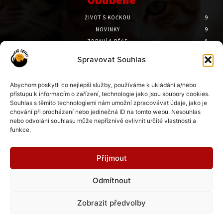
ŽIVOT S KOČKOU
9
NOVINKY
9
ZDRAVÍ & PÉČE
8
PSYCHOLOGIE
7
Spravovat Souhlas
PŘÍBĚHY
6
CESTOVÁNÍ
6
Abychom poskytli co nejlepší služby, používáme k ukládání a/nebo
přístupu k informacím o zařízení, technologie jako jsou soubory cookies.
Doporučené
Souhlas s těmito technologiemi nám umožní zpracovávat údaje, jako je
chování při procházení nebo jedinečná ID na tomto webu. Nesouhlas
Kočky u Apolináře rozdělují veřejnost.
nebo odvolání souhlasu může nepříznivě ovlivnit určité vlastnosti a
22. 7. 2026
funkce.
Přijmout
Kočičí mor v Česku: kde se objevil a jak
Odmítnout
chránit kočky
21. 7. 2026
Zobrazit předvolby