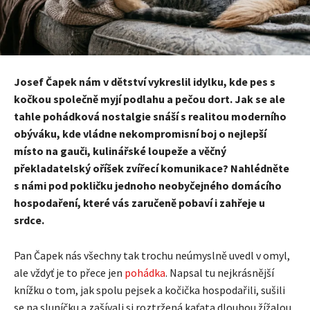
Josef Čapek nám v dětství vykreslil idylku, kde pes s
kočkou společně myjí podlahu a pečou dort. Jak se ale
tahle pohádková nostalgie snáší s realitou moderního
obýváku, kde vládne nekompromisní boj o nejlepší
místo na gauči, kulinářské loupeže a věčný
překladatelský oříšek zvířecí komunikace? Nahlédněte
s námi pod pokličku jednoho neobyčejného domácího
hospodaření, které vás zaručeně pobaví i zahřeje u
srdce.
Pan Čapek nás všechny tak trochu neúmyslně uvedl v omyl,
ale vždyť je to přece jen
pohádka
. Napsal tu nejkrásnější
knížku o tom, jak spolu pejsek a kočička hospodařili, sušili
se na sluníčku a zašívali si roztržená kaťata dlouhou žížalou.