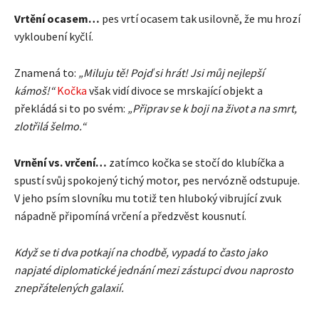
Vrtění ocasem…
pes vrtí ocasem tak usilovně, že mu hrozí
vykloubení kyčlí.
Znamená to:
„Miluju tě! Pojď si hrát! Jsi můj nejlepší
kámoš!“
Kočka
však vidí divoce se mrskající objekt a
překládá si to po svém:
„Připrav se k boji na život a na smrt,
zlotřilá šelmo.“
Vrnění vs. vrčení…
zatímco kočka se stočí do klubíčka a
spustí svůj spokojený tichý motor, pes nervózně odstupuje.
V jeho psím slovníku mu totiž ten hluboký vibrující zvuk
nápadně připomíná vrčení a předzvěst kousnutí.
Když se ti dva potkají na chodbě, vypadá to často jako
napjaté diplomatické jednání mezi zástupci dvou naprosto
znepřátelených galaxií.