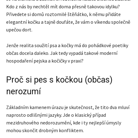
Kdo z nás by nechtěl mít doma přesně takovou idylku?
Přivedete si domů roztomilé štěňátko, k němu přidáte
elegantní kočku a tajně doufáte, že vám o víkendu společně
upečou dort.
Jenže realita soužití psa a kočky má do pohádkové poetiky
občas docela daleko. Jak tedy vypadá takové moderní
hospodaření pejska a kočičky v praxi?
Proč si pes s kočkou (občas)
nerozumí
Základním kamenem úrazu je skutečnost, že tito dva mluví
naprosto odlišnými jazyky. Jde o klasický případ
mezidruhového nedorozumění, kde i ty nejlepší úmysly
mohou skončit drobným konfliktem.