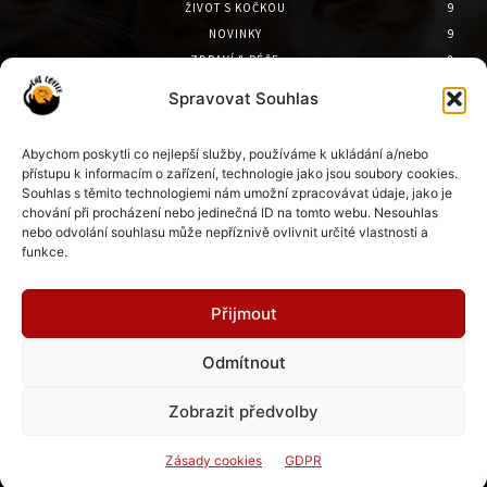
ŽIVOT S KOČKOU
9
NOVINKY
9
ZDRAVÍ & PÉČE
8
PSYCHOLOGIE
7
Spravovat Souhlas
PŘÍBĚHY
6
CESTOVÁNÍ
6
Abychom poskytli co nejlepší služby, používáme k ukládání a/nebo
přístupu k informacím o zařízení, technologie jako jsou soubory cookies.
Doporučené
Souhlas s těmito technologiemi nám umožní zpracovávat údaje, jako je
chování při procházení nebo jedinečná ID na tomto webu. Nesouhlas
Kočky u Apolináře rozdělují veřejnost.
nebo odvolání souhlasu může nepříznivě ovlivnit určité vlastnosti a
funkce.
22. 7. 2026
Přijmout
Kočičí mor v Česku: kde se objevil a jak
Odmítnout
chránit kočky
21. 7. 2026
Zobrazit předvolby
Zásady cookies
GDPR