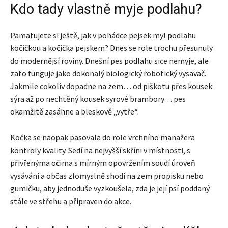
Kdo tady vlastně myje podlahu?
Pamatujete si ještě, jak v pohádce pejsek myl podlahu
kočičkou a kočička pejskem? Dnes se role trochu přesunuly
do modernější roviny. Dnešní pes podlahu sice nemyje, ale
zato funguje jako dokonalý biologický robotický vysavač.
Jakmile cokoliv dopadne na zem… od piškotu přes kousek
sýra až po nechtěný kousek syrové brambory… pes
okamžitě zasáhne a bleskově „vytře“.
Kočka se naopak pasovala do role vrchního manažera
kontroly kvality. Sedí na nejvyšší skříni v místnosti, s
přivřenýma očima s mírným opovržením soudí úroveň
vysávání a občas zlomyslně shodí na zem propisku nebo
gumičku, aby jednoduše vyzkoušela, zda je její psí poddaný
stále ve střehu a připraven do akce.