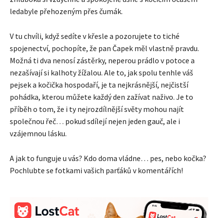
ledabyle přehozeným přes čumák.
V tu chvíli, když sedíte v křesle a pozorujete to tiché
spojenectví, pochopíte, že pan Čapek měl vlastně pravdu.
Možná ti dva nenosí zástěrky, neperou prádlo v potoce a
nezašívají si kalhoty žížalou. Ale to, jak spolu tenhle váš
pejsek a kočička hospodaří, je ta nejkrásnější, nejčistší
pohádka, kterou můžete každý den zažívat naživo. Je to
příběh o tom, že i ty nejrozdílnější světy mohou najít
společnou řeč… pokud sdílejí nejen jeden gauč, ale i
vzájemnou lásku.
A jak to funguje u vás? Kdo doma vládne… pes, nebo kočka?
Pochlubte se fotkami vašich parťáků v komentářích!