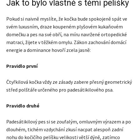
Jak to bylo vlastně s těmi pelíšky
Pokud si naivně myslíte, že kočka bude spokojeně spát ve
svém luxusním, draze koupeném plyšovém kukaňovém
domečku a pes na své obří, na míru navržené ortopedické
matraci, žijete v těžkém omylu. Zákon zachování domácí
energie a dominance hovoří zcela jasně:
Pravidlo první
Čtyřkilová kočka vždy ze zásady zabere přesný geometrický
střed polštáře určeného pro padesátikilového psa.
Pravidlo druhé
Padesátikilový pes si se zoufalým, omluvným výrazem a po
dlouhém, tichém vzdychání zkusí nacpat alespoň zadní
nohu do kočičího pelíšku velikosti větší dýně, zatímco