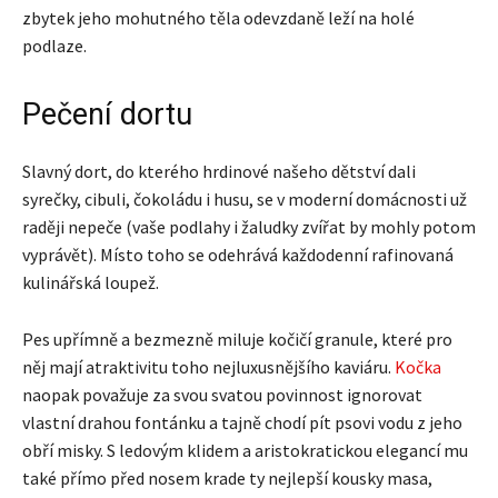
zbytek jeho mohutného těla odevzdaně leží na holé
podlaze.
Pečení dortu
Slavný dort, do kterého hrdinové našeho dětství dali
syrečky, cibuli, čokoládu i husu, se v moderní domácnosti už
raději nepeče (vaše podlahy i žaludky zvířat by mohly potom
vyprávět). Místo toho se odehrává každodenní rafinovaná
kulinářská loupež.
Pes upřímně a bezmezně miluje kočičí granule, které pro
něj mají atraktivitu toho nejluxusnějšího kaviáru.
Kočka
naopak považuje za svou svatou povinnost ignorovat
vlastní drahou fontánku a tajně chodí pít psovi vodu z jeho
obří misky. S ledovým klidem a aristokratickou elegancí mu
také přímo před nosem krade ty nejlepší kousky masa,