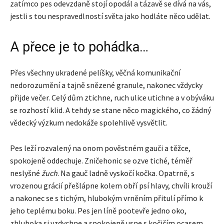
zatímco pes odevzdaně stojí opodál a tázavě se dívá na vás,
jestli s tou nespravedlností světa jako hodláte něco udělat.
A přece je to pohádka…
Přes všechny ukradené pelíšky, věčná komunikační
nedorozumění a tajně snězené granule, nakonec vždycky
přijde večer. Celý dům ztichne, ruch ulice utichne a v obýváku
se rozhostí klid. A tehdy se stane něco magického, co žádný
vědecký výzkum nedokáže spolehlivě vysvětlit.
Pes leží rozvalený na onom pověstném gauči a těžce,
spokojeně oddechuje. Zničehonic se ozve tiché, téměř
neslyšné
žuch
. Na gauč ladně vyskočí kočka. Opatrně, s
vrozenou grácií přešlápne kolem obří psí hlavy, chvíli krouží
a nakonec se s tichým, hlubokým vrněním přitulí přímo k
jeho teplému boku. Pes jen líně pootevře jedno oko,
zhluboka si vzdychne a spokojeně usne s kočičím ocasem