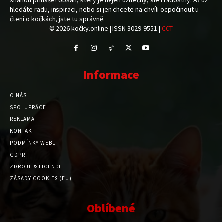
snahou přinášet obsah, který je nejen užitečný, ale i radostný. Ať už
hledáte radu, inspiraci, nebo si jen chcete na chvíli odpočinout u
čtení o kočkách, jste tu správně.
© 2026 kočky.online | ISSN 3029-9551 |
CCT
Informace
O NÁS
SPOLUPRÁCE
REKLAMA
KONTAKT
PODMÍNKY WEBU
GDPR
ZDROJE & LICENCE
ZÁSADY COOKIES (EU)
Oblíbené