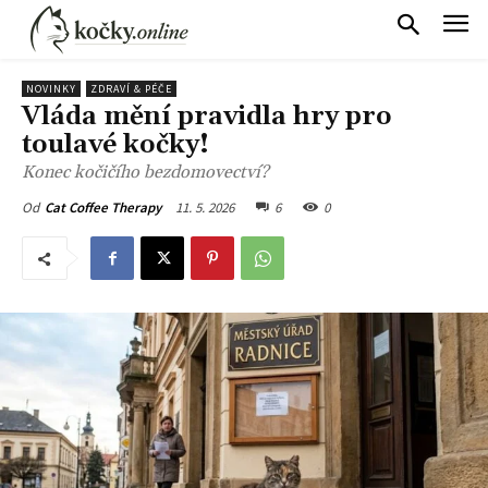
NOVINKY
ZDRAVÍ & PÉČE
Vláda mění pravidla hry pro
toulavé kočky!
Konec kočičího bezdomovectví?
11. 5. 2026
6
0
Od
Cat Coffee Therapy