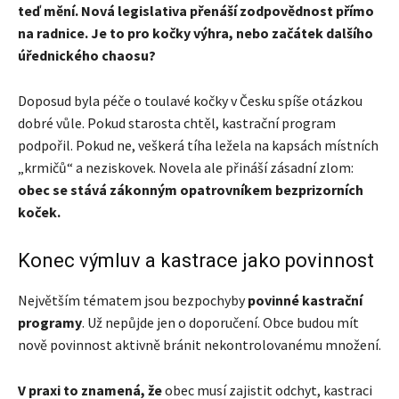
teď mění. Nová legislativa přenáší zodpovědnost přímo
na radnice. Je to pro kočky výhra, nebo začátek dalšího
úřednického chaosu?
Doposud byla péče o toulavé kočky v Česku spíše otázkou
dobré vůle. Pokud starosta chtěl, kastrační program
podpořil. Pokud ne, veškerá tíha ležela na kapsách místních
„krmičů“ a neziskovek. Novela ale přináší zásadní zlom:
obec se stává zákonným opatrovníkem bezprizorních
koček.
Konec výmluv a kastrace jako povinnost
Největším tématem jsou bezpochyby
povinné kastrační
programy
. Už nepůjde jen o doporučení. Obce budou mít
nově povinnost aktivně bránit nekontrolovanému množení.
V
praxi to znamená, že
obec musí zajistit odchyt, kastraci