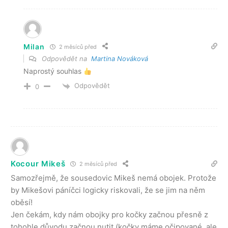
Milan
2 měsíců před
Odpovědět na
Martina Nováková
Naprostý souhlas
Odpovědět
0
Kocour Mikeš
2 měsíců před
Samozřejmě, že sousedovic Mikeš nemá obojek. Protože
by Mikešovi páníčci logicky riskovali, že se jim na něm
oběsí!
Jen čekám, kdy nám obojky pro kočky začnou přesně z
tohohle důvodu začnou nutit (kočky máme očipované, ale