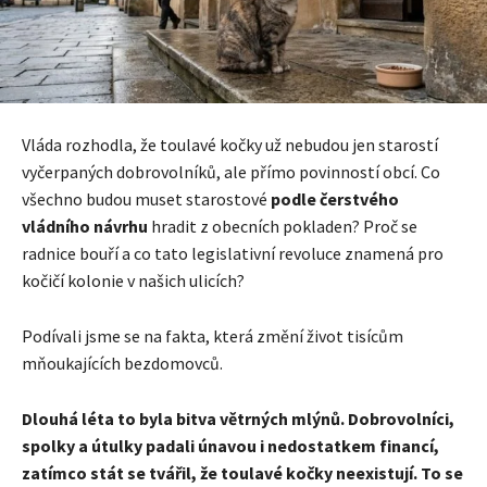
Vláda rozhodla, že toulavé kočky už nebudou jen starostí
vyčerpaných dobrovolníků, ale přímo povinností obcí. Co
všechno budou muset starostové
podle čerstvého
vládního návrhu
hradit z obecních pokladen? Proč se
radnice bouří a co tato legislativní revoluce znamená pro
kočičí kolonie v našich ulicích?
Podívali jsme se na fakta, která změní život tisícům
mňoukajících bezdomovců.
Dlouhá léta to byla bitva větrných mlýnů. Dobrovolníci,
spolky a útulky padali únavou i nedostatkem financí,
zatímco stát se tvářil, že toulavé kočky neexistují. To se