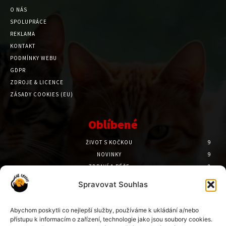
O NÁS
SPOLUPRÁCE
REKLAMA
KONTAKT
PODMÍNKY WEBU
GDPR
ZDROJE & LICENCE
ZÁSADY COOKIES (EU)
Oblíbené
ŽIVOT S KOČKOU
9
NOVINKY
9
ZDRAVÍ & PÉČE
8
PSYCHOLOGIE
7
Spravovat Souhlas
PŘÍBĚHY
6
CESTOVÁNÍ
6
Abychom poskytli co nejlepší služby, používáme k ukládání a/nebo
přístupu k informacím o zařízení, technologie jako jsou soubory cookies.
Doporučené