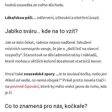
hodná sousedka ze svého důchodu.
Lékařskou péči…
odčervení, očkování a ošetření úrazů.
Jablko sváru… kde na to vzít?
Jak se dalo čekat, radnice nejsou nadšené. Sdružení
místních samospráv varuje, že jde o „další bič na obecní
rozpočty“. Starostové se děsí administrativy i nákladů,
které mohou u větších kolonií dosahovat statisíců korun.
Hrozí také
sousedské spory
.
„Je to toulavá kočka, nebo jen
Mikeš od vedle, co nemá obojek?“
Právě proto novela tlačí i
na
povinné čipování
, které by mělo vnést jasno do toho, kdo
je čí.
Co to znamená pro nás, kočkaře?