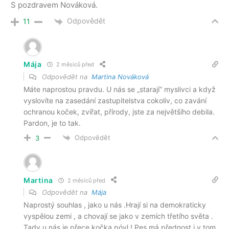
S pozdravem Nováková.
Odpovědět
11
Mája
2 měsíců před
Odpovědět na
Martina Nováková
Máte naprostou pravdu. U nás se „starají“ myslivci a když
vyslovíte na zasedání zastupitelstva cokoliv, co zavání
ochranou koček, zvířat, přírody, jste za největšího debila.
Pardon, je to tak.
Odpovědět
3
Martina
2 měsíců před
Odpovědět na
Mája
Naprostý souhlas , jako u nás .Hrají si na demokraticky
vyspělou zemi , a chovají se jako v zemích třetího světa .
Tady u nás je přece kočka póvl ! Pes má přednost i v tom