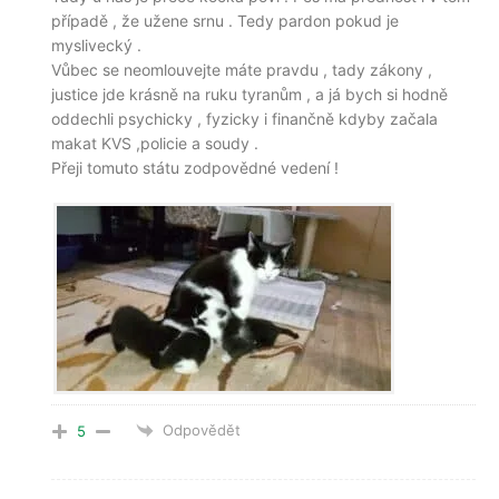
případě , že užene srnu . Tedy pardon pokud je
myslivecký .
Vůbec se neomlouvejte máte pravdu , tady zákony ,
justice jde krásně na ruku tyranům , a já bych si hodně
oddechli psychicky , fyzicky i finančně kdyby začala
makat KVS ,policie a soudy .
Přeji tomuto státu zodpovědné vedení !
Odpovědět
5