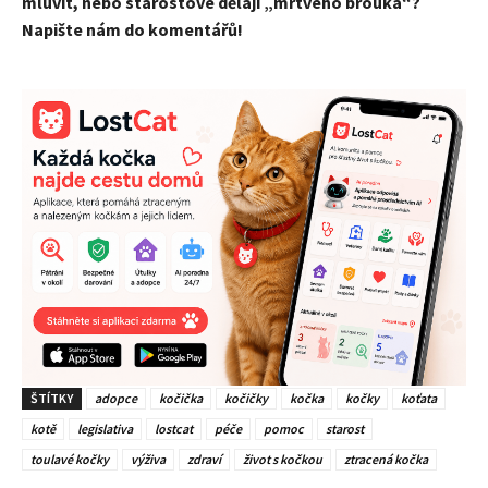
mluvit, nebo starostové dělají „mrtvého brouka“?
Napište nám do komentářů!
ŠTÍTKY
adopce
kočička
kočičky
kočka
kočky
koťata
kotě
legislativa
lostcat
péče
pomoc
starost
toulavé kočky
výživa
zdraví
život s kočkou
ztracená kočka