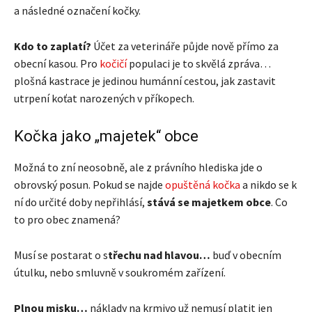
a následné označení kočky.
Kdo to zaplatí?
Účet za veterináře půjde nově přímo za
obecní kasou. Pro
kočičí
populaci je to skvělá zpráva…
plošná kastrace je jedinou humánní cestou, jak zastavit
utrpení koťat narozených v příkopech.
Kočka jako „majetek“ obce
Možná to zní neosobně, ale z právního hlediska jde o
obrovský posun. Pokud se najde
opuštěná kočka
a nikdo se k
ní do určité doby nepřihlásí,
stává se majetkem obce
. Co
to pro obec znamená?
Musí se postarat o s
třechu nad hlavou…
buď v obecním
útulku, nebo smluvně v soukromém zařízení.
Plnou misku…
náklady na krmivo už nemusí platit jen