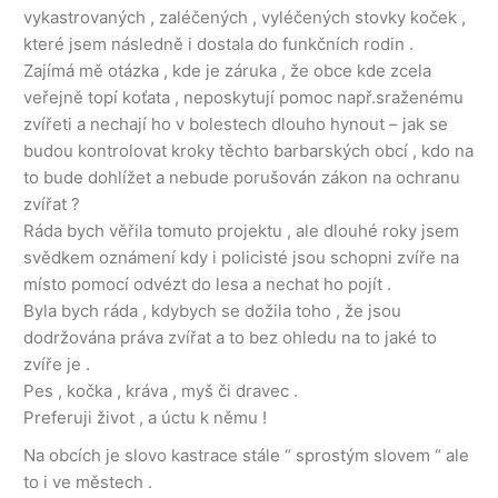
vykastrovaných , zaléčených , vyléčených stovky koček ,
které jsem následně i dostala do funkčních rodin .
Zajímá mě otázka , kde je záruka , že obce kde zcela
veřejně topí koťata , neposkytují pomoc např.sraženému
zvířeti a nechají ho v bolestech dlouho hynout – jak se
budou kontrolovat kroky těchto barbarských obcí , kdo na
to bude dohlížet a nebude porušován zákon na ochranu
zvířat ?
Ráda bych věřila tomuto projektu , ale dlouhé roky jsem
svědkem oznámení kdy i policisté jsou schopni zvíře na
místo pomocí odvézt do lesa a nechat ho pojít .
Byla bych ráda , kdybych se dožila toho , že jsou
dodržována práva zvířat a to bez ohledu na to jaké to
zvíře je .
Pes , kočka , kráva , myš či dravec .
Preferuji život , a úctu k němu !
Na obcích je slovo kastrace stále “ sprostým slovem “ ale
to i ve městech .